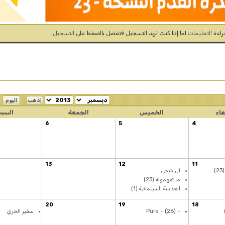
ضغط على
التسجيل
نوفمبر 2013
اليوم
→
←
الجمعة
السبت
أحد
إثنين
ثلاثاء
أربعاء
خميس
جمعة
سبت
2
1
31
30
29
28
27
7
6
9
8
7
6
5
4
3
16
15
14
13
12
11
10
23
22
21
20
19
18
17
30
29
28
27
26
25
24
14
13
يناير 2014
أحد
إثنين
ثلاثاء
أربعاء
خميس
جمعة
سبت
4
3
2
1
31
30
29
21
20
11
10
9
8
7
6
5
سفير الجري
18
17
16
15
14
13
12