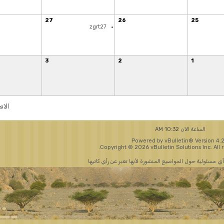
25
24
23
22
21
20
19
1
31
30
29
28
27
26
28
27
z
4
3
الاتصال بنا
شبكة مسندم نت
الأرشيف
الأعلى
ها